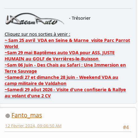
- Trésorier
Cliquez sur nos sorties à venir :
~ Sam 25 avril VDA en Seine & Marne visite Parc Parrot
World
~Sam 29 mai Baptêmes auto VDA pour ASS. JUSTE
HUMAIN au GOLF de Verrières-le-Buisson
~Sam 06 Juin - Des Chais au Safari : Une Immersion en
Terre Sauvage
~Samedi 27 et dimanche 28 juin - Weekend VDA au
camp militaire de Valdahon
~Samedi 29 aôut 2026 - Visite d'une confiserie & Rallye
au volant d'une 2 CV
Fanto_mas
12 Février, 2024, 09:06:50 AM
#4
hello
je ne sais pas d'où sortent les autos....mais les prix