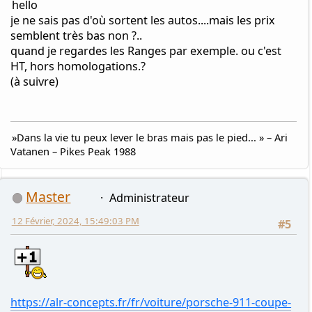
semblent très bas non ?..
quand je regardes les Ranges par exemple. ou c'est
HT, hors homologations.?
(à suivre)
»Dans la vie tu peux lever le bras mais pas le pied... » – Ari
Vatanen – Pikes Peak 1988
Master
Administrateur
12 Février, 2024, 15:49:03 PM
#5
https://alr-concepts.fr/fr/voiture/porsche-911-coupe-
pdk-a-38i-520