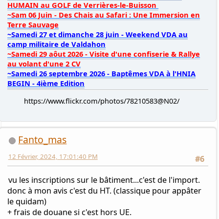
~Samedi 27 et dimanche 28 juin - Weekend VDA au
camp militaire de Valdahon
~Samedi 29 aôut 2026 - Visite d'une confiserie & Rallye
au volant d'une 2 CV
~Samedi 26 septembre 2026 - Baptêmes VDA à l'HNIA
BEGIN - 4ième Edition
https://www.flickr.com/photos/78210583@N02/
Fanto_mas
12 Février, 2024, 17:01:40 PM
#6
vu les inscriptions sur le bâtiment...c'est de l'import.
donc à mon avis c'est du HT. (classique pour appâter
le quidam)
+ frais de douane si c'est hors UE.
bref, bien cadrer le truc avec ce commerçant.
après les avis semblent bons...mais ça...fake or not