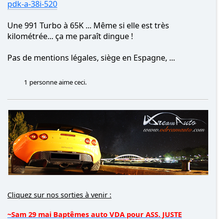
Une 991 Turbo à 65K ... Même si elle est très
kilométrée... ça me paraît dingue !
Pas de mentions légales, siège en Espagne, ...
1 personne aime ceci.
Cliquez sur nos sorties à venir :
~Sam 29 mai Baptêmes auto VDA pour ASS. JUSTE
HUMAIN au GOLF de Verrières-le-Buisson
~Sam 06 Juin - Des Chais au Safari : Une Immersion en
Terre Sauvage