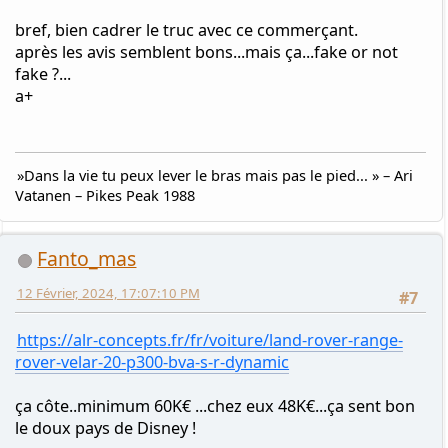
fake ?...
a+
»Dans la vie tu peux lever le bras mais pas le pied... » – Ari
Vatanen – Pikes Peak 1988
Fanto_mas
12 Février, 2024, 17:07:10 PM
#7
https://alr-concepts.fr/fr/voiture/land-rover-range-
rover-velar-20-p300-bva-s-r-dynamic
ça côte..minimum 60K€ ...chez eux 48K€...ça sent bon
le doux pays de Disney !
»Dans la vie tu peux lever le bras mais pas le pied... » – Ari