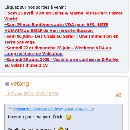
Cliquez sur nos sorties à venir :
~ Sam 25 avril VDA en Seine & Marne visite Parc Parrot
World
~Sam 29 mai Baptêmes auto VDA pour ASS. JUSTE
HUMAIN au GOLF de Verrières-le-Buisson
~Sam 06 Juin - Des Chais au Safari : Une Immersion en
Terre Sauvage
~Samedi 27 et dimanche 28 juin - Weekend VDA au
camp militaire de Valdahon
~Samedi 29 aôut 2026 - Visite d'une confiserie & Rallye
au volant d'une 2 CV
vetang
11 Février, 2024, 13:24:18 PM
#2
Citation de: Cocotte le 10 Février, 2024, 20:47:55 PM
Inconnu pour ma part, Érick.
Quelle belle t'intéresse ?