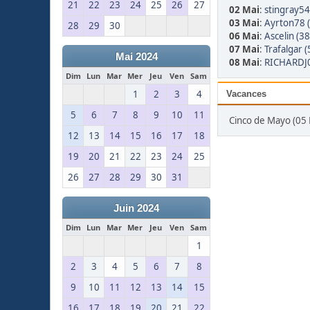
21
22
23
24
25
26
27
02 Mai
:
stingray54
03 Mai
:
Ayrton78 
28
29
30
06 Mai
:
Ascelin (38
07 Mai
:
Trafalgar (
Mai 2024
08 Mai
:
RICHARDJ0
Dim
Lun
Mar
Mer
Jeu
Ven
Sam
1
2
3
4
Vacances
5
6
7
8
9
10
11
Cinco de Mayo (05 
12
13
14
15
16
17
18
19
20
21
22
23
24
25
26
27
28
29
30
31
Juin 2024
Dim
Lun
Mar
Mer
Jeu
Ven
Sam
1
2
3
4
5
6
7
8
9
10
11
12
13
14
15
16
17
18
19
20
21
22