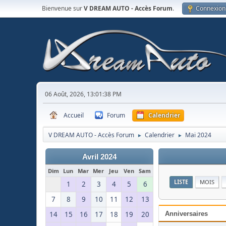
Bienvenue sur
V DREAM AUTO - Accès Forum
.
Connexion
06 Août, 2026, 13:01:38 PM
Accueil
Forum
Calendrier
V DREAM AUTO - Accès Forum
Calendrier
Mai 2024
►
►
Avril 2024
Dim
Lun
Mar
Mer
Jeu
Ven
Sam
LISTE
MOIS
1
2
3
4
5
6
7
8
9
10
11
12
13
14
15
16
17
18
19
20
Anniversaires