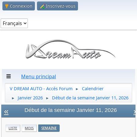
Connexion
Inscrivez-vous
Menu principal
V DREAM AUTO - Accès Forum
Calendrier
►
Janvier 2026
Début de la semaine Janvier 11, 2026
►
►
«
»
Début de la semaine Janvier 11, 2026
LISTE
MOIS
SEMAINE