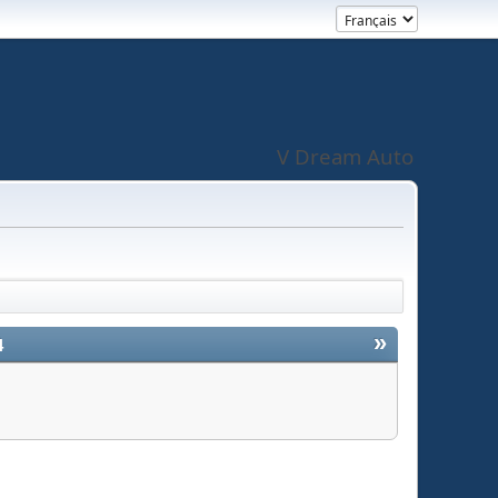
V Dream Auto
»
4