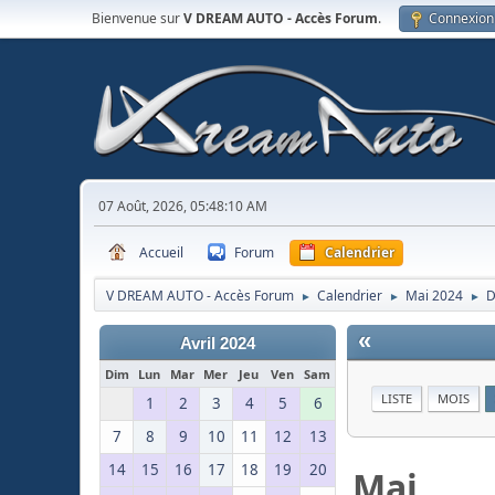
Bienvenue sur
V DREAM AUTO - Accès Forum
.
Connexion
07 Août, 2026, 05:48:10 AM
Accueil
Forum
Calendrier
V DREAM AUTO - Accès Forum
Calendrier
Mai 2024
D
►
►
►
«
Avril 2024
Dim
Lun
Mar
Mer
Jeu
Ven
Sam
LISTE
MOIS
1
2
3
4
5
6
7
8
9
10
11
12
13
14
15
16
17
18
19
20
Mai