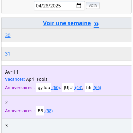
»
30
31
Avril 1
Vacances:
April Fools
Anniversaires :
gyllou
(60)
,
JUJU
(44)
,
fifi
(66)
2
Anniversaires :
BB
(58)
3