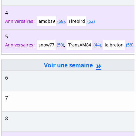
4
Anniversaires :
amdbs9
(68)
,
Firebird
(52)
5
Anniversaires :
snow77
(50)
,
TransAM84
(44)
,
le breton
(58)
»
6
7
8