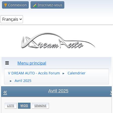
Connexion
Inscrivez-vous
Menu principal
V DREAM AUTO - Accès Forum
Calendrier
►
Avril 2025
►
«
»
Avril 2025
LISTE
MOIS
SEMAINE