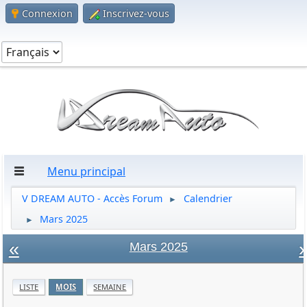
Connexion
Inscrivez-vous
Menu principal
V DREAM AUTO - Accès Forum
Calendrier
►
Mars 2025
►
«
»
Mars 2025
LISTE
MOIS
SEMAINE