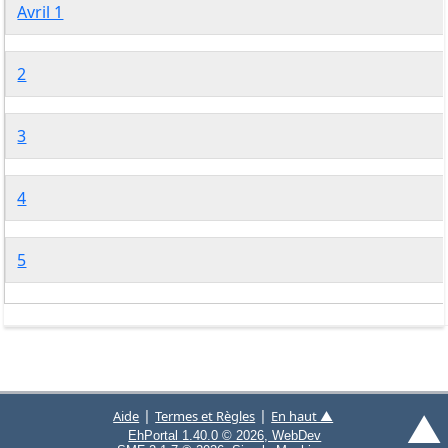
Avril 1
2
3
4
5
▲
|
|
Aide
Termes et Règles
En haut ▲
EhPortal 1.40.0 © 2026, WebDev