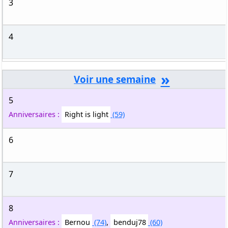
3
4
»
5
Anniversaires :
Right is light
(59)
6
7
8
Anniversaires :
Bernou
(74)
,
benduj78
(60)