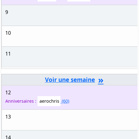
9
10
11
»
12
Anniversaires :
aerochris
(60)
13
14