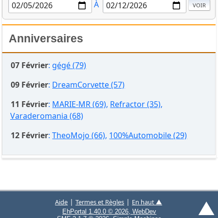
À
Anniversaires
07 Février
:
gégé (79)
09 Février
:
DreamCorvette (57)
11 Février
:
MARIE-MR (69)
,
Refractor (35)
,
Varaderomania (68)
12 Février
:
TheoMojo (66)
,
100%Automobile (29)
▲
|
|
Aide
Termes et Règles
En haut ▲
EhPortal 1.40.0 © 2026, WebDev