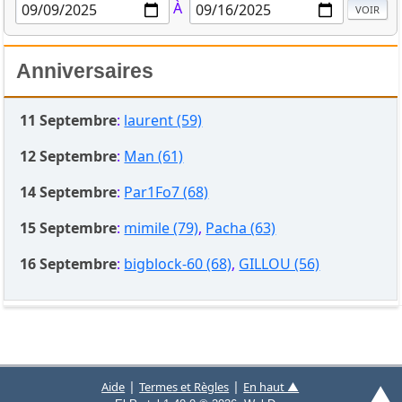
À
Anniversaires
11 Septembre
:
laurent (59)
12 Septembre
:
Man (61)
14 Septembre
:
Par1Fo7 (68)
15 Septembre
:
mimile (79)
,
Pacha (63)
16 Septembre
:
bigblock-60 (68)
,
GILLOU (56)
▲
|
|
Aide
Termes et Règles
En haut ▲