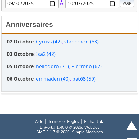
À
Anniversaires
02 Octobre
:
Cyruss (42)
,
stephbern (63)
03 Octobre
:
Isa2 (42)
05 Octobre
:
heliodoro (71)
,
Pierreno (67)
06 Octobre
:
emmaden (40)
,
pat68 (59)
▲
|
|
Aide
Termes et Règles
En haut ▲
EhPortal 1.40.0 © 2026, WebDev
,
SMF 2.1.7 © 2026
Simple Machines