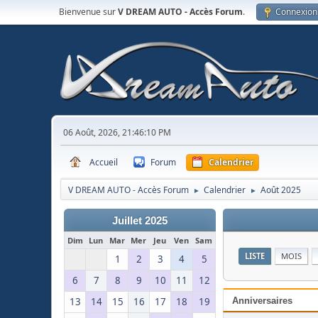
Bienvenue sur
V DREAM AUTO - Accès Forum
.
Connexion
06 Août, 2026, 21:46:10 PM
Accueil
Forum
Calendrier
V DREAM AUTO - Accès Forum
Calendrier
Août 2025
►
►
Juillet 2025
Dim
Lun
Mar
Mer
Jeu
Ven
Sam
LISTE
MOIS
1
2
3
4
5
6
7
8
9
10
11
12
13
14
15
16
17
18
19
Anniversaires