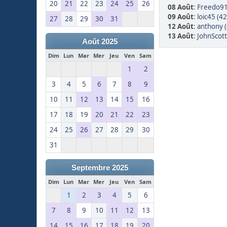
20
21
22
23
24
25
26
08 Août
:
Freedo91
09 Août
:
loic45 (42
27
28
29
30
31
12 Août
:
anthony (
13 Août
:
JohnScott
Août 2025
Dim
Lun
Mar
Mer
Jeu
Ven
Sam
1
2
3
4
5
6
7
8
9
10
11
12
13
14
15
16
17
18
19
20
21
22
23
24
25
26
27
28
29
30
31
Septembre 2025
Dim
Lun
Mar
Mer
Jeu
Ven
Sam
1
2
3
4
5
6
7
8
9
10
11
12
13
14
15
16
17
18
19
20