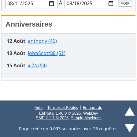
À
Anniversaires
12 Août
:
anthony (45)
13 Août
:
JohnScott88 (51)
15 Août
:
xl74 (54)
▲
|
|
Aide
Termes et Règles
En haut ▲
EhPortal 1.40.0 © 2026, WebDev
,
SMF 2.1.7 © 2026
Simple Machines
▼
Page créée en 0.093 secondes avec 28 requêtes.