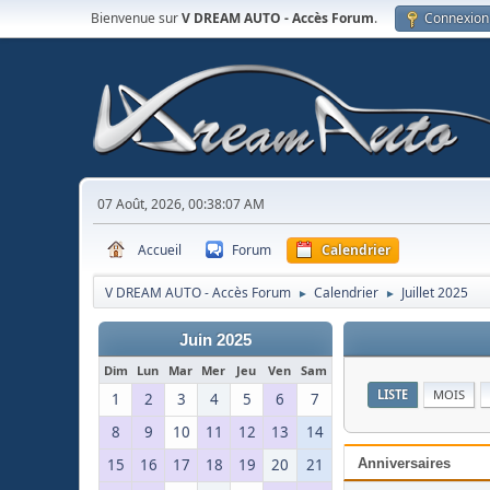
Bienvenue sur
V DREAM AUTO - Accès Forum
.
Connexion
07 Août, 2026, 00:38:07 AM
Accueil
Forum
Calendrier
V DREAM AUTO - Accès Forum
Calendrier
Juillet 2025
►
►
Juin 2025
Dim
Lun
Mar
Mer
Jeu
Ven
Sam
LISTE
MOIS
1
2
3
4
5
6
7
8
9
10
11
12
13
14
15
16
17
18
19
20
21
Anniversaires