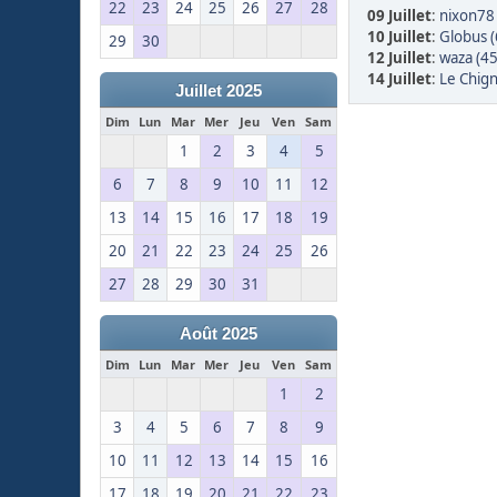
22
23
24
25
26
27
28
09 Juillet
:
nixon78 
10 Juillet
:
Globus (
29
30
12 Juillet
:
waza (45
14 Juillet
:
Le Chign
Juillet 2025
Dim
Lun
Mar
Mer
Jeu
Ven
Sam
1
2
3
4
5
6
7
8
9
10
11
12
13
14
15
16
17
18
19
20
21
22
23
24
25
26
27
28
29
30
31
Août 2025
Dim
Lun
Mar
Mer
Jeu
Ven
Sam
1
2
3
4
5
6
7
8
9
10
11
12
13
14
15
16
17
18
19
20
21
22
23