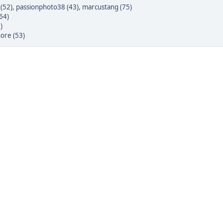
(52)
,
passionphoto38 (43)
,
marcustang (75)
64)
)
ore (53)