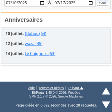
À
Anniversaires
10 Juillet
:
Globus (64)
12 Juillet
:
waza (45)
14 Juillet
:
Le Chignore (53)
▲
|
|
Aide
Termes et Règles
En haut ▲
EhPortal 1.40.0 © 2026, WebDev
,
SMF 2.1.7 © 2026
Simple Machines
▼
Page créée en 0.092 secondes avec 28 requêtes.