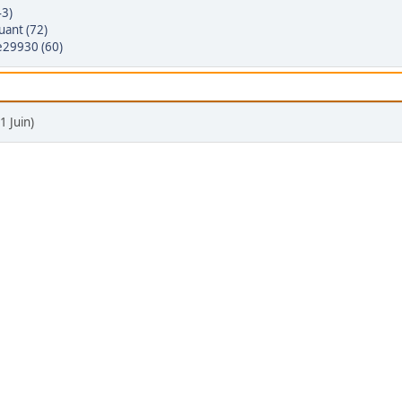
43)
uant (72)
e29930 (60)
1 Juin)