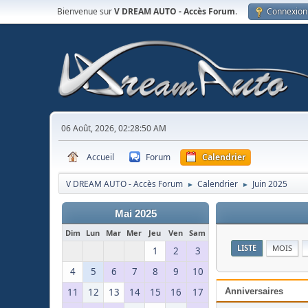
Bienvenue sur
V DREAM AUTO - Accès Forum
.
Connexion
06 Août, 2026, 02:28:50 AM
Accueil
Forum
Calendrier
V DREAM AUTO - Accès Forum
Calendrier
Juin 2025
►
►
Mai 2025
Dim
Lun
Mar
Mer
Jeu
Ven
Sam
LISTE
MOIS
1
2
3
4
5
6
7
8
9
10
11
12
13
14
15
16
17
Anniversaires