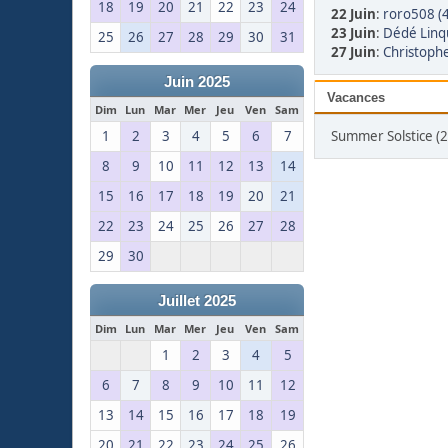
18
19
20
21
22
23
24
22 Juin
:
roro508 (
23 Juin
:
Dédé Linq
25
26
27
28
29
30
31
27 Juin
:
Christoph
Juin 2025
Vacances
Dim
Lun
Mar
Mer
Jeu
Ven
Sam
1
2
3
4
5
6
7
Summer Solstice (2
8
9
10
11
12
13
14
15
16
17
18
19
20
21
22
23
24
25
26
27
28
29
30
Juillet 2025
Dim
Lun
Mar
Mer
Jeu
Ven
Sam
1
2
3
4
5
6
7
8
9
10
11
12
13
14
15
16
17
18
19
20
21
22
23
24
25
26