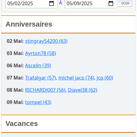
À
Anniversaires
02 Mai
:
stingray54200 (63)
03 Mai
:
Ayrton78 (58)
06 Mai
:
Ascelin (39)
07 Mai
:
Trafalgar (57)
,
michel jaco (74)
,
jcp (60)
08 Mai
:
RICHARDJ007 (56)
,
Diavel38 (62)
09 Mai
:
tompel (43)
Vacances