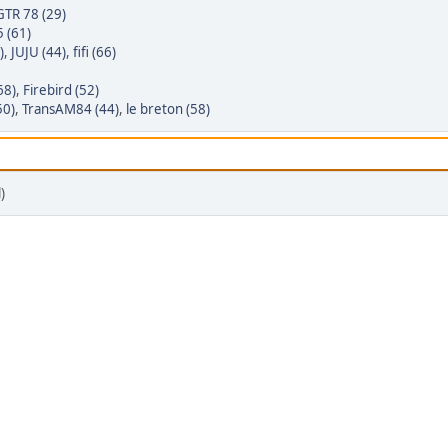
GTR 78 (29)
 (61)
)
,
JUJU (44)
,
fifi (66)
68)
,
Firebird (52)
50)
,
TransAM84 (44)
,
le breton (58)
)