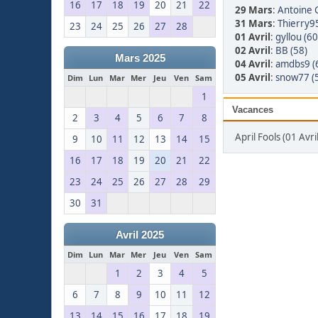
16
17
18
19
20
21
22
29 Mars
:
Antoine 
31 Mars
:
Thierry95
23
24
25
26
27
28
01 Avril
:
gyllou (60
02 Avril
:
BB (58)
Mars 2025
04 Avril
:
amdbs9 (
05 Avril
:
snow77 (
Dim
Lun
Mar
Mer
Jeu
Ven
Sam
1
Vacances
2
3
4
5
6
7
8
April Fools (01 Avril
9
10
11
12
13
14
15
16
17
18
19
20
21
22
23
24
25
26
27
28
29
30
31
Avril 2025
Dim
Lun
Mar
Mer
Jeu
Ven
Sam
1
2
3
4
5
6
7
8
9
10
11
12
13
14
15
16
17
18
19