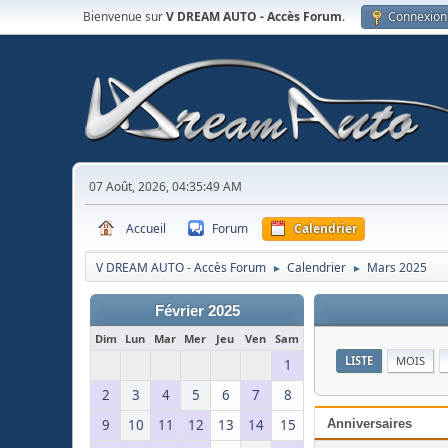
Bienvenue sur
V DREAM AUTO - Accès Forum
.
Connexion
07 Août, 2026, 04:35:49 AM
Accueil
Forum
Calendrier
V DREAM AUTO - Accès Forum
Calendrier
Mars 2025
►
►
Février 2025
Dim
Lun
Mar
Mer
Jeu
Ven
Sam
LISTE
MOIS
1
2
3
4
5
6
7
8
9
10
11
12
13
14
15
Anniversaires