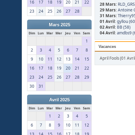
16
17
18
19
20
21
22
28 Mars
:
RLD_GRS 
29 Mars
:
Antoine 
23
24
25
26
27
28
31 Mars
:
Thierry95
01 Avril
:
gyllou (60
Mars 2025
02 Avril
:
BB (58)
04 Avril
:
amdbs9 (
Dim
Lun
Mar
Mer
Jeu
Ven
Sam
1
Vacances
2
3
4
5
6
7
8
April Fools (01 Avril
9
10
11
12
13
14
15
16
17
18
19
20
21
22
23
24
25
26
27
28
29
30
31
Avril 2025
Dim
Lun
Mar
Mer
Jeu
Ven
Sam
1
2
3
4
5
6
7
8
9
10
11
12
13
14
15
16
17
18
19