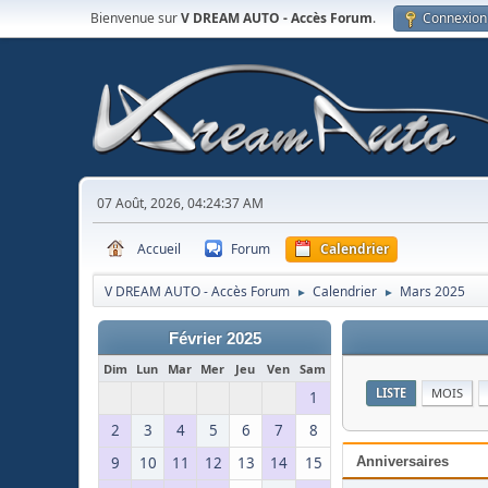
Bienvenue sur
V DREAM AUTO - Accès Forum
.
Connexion
07 Août, 2026, 04:24:37 AM
Accueil
Forum
Calendrier
V DREAM AUTO - Accès Forum
Calendrier
Mars 2025
►
►
Février 2025
Dim
Lun
Mar
Mer
Jeu
Ven
Sam
LISTE
MOIS
1
2
3
4
5
6
7
8
9
10
11
12
13
14
15
Anniversaires