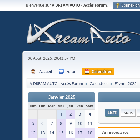
Bienvenue sur
V DREAM AUTO - Accès Forum
.
Connexion
06 Août, 2026, 20:42:57 PM
Accueil
Forum
Calendrier
V DREAM AUTO - Accès Forum
Calendrier
Février 2025
►
►
Janvier 2025
Dim
Lun
Mar
Mer
Jeu
Ven
Sam
LISTE
MOIS
1
2
3
4
5
6
7
8
9
10
11
12
13
14
15
16
17
18
Anniversaires