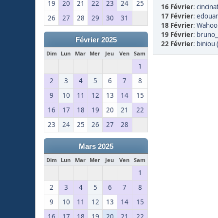
19
20
21
22
23
24
25
16 Février
:
cincina
17 Février
:
edouar
26
27
28
29
30
31
18 Février
:
Wahoo 
19 Février
:
bruno_
Février 2025
22 Février
:
biniou 
Dim
Lun
Mar
Mer
Jeu
Ven
Sam
1
2
3
4
5
6
7
8
9
10
11
12
13
14
15
16
17
18
19
20
21
22
23
24
25
26
27
28
Mars 2025
Dim
Lun
Mar
Mer
Jeu
Ven
Sam
1
2
3
4
5
6
7
8
9
10
11
12
13
14
15
16
17
18
19
20
21
22