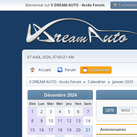
Bienvenue sur
V DREAM AUTO - Accès Forum
.
Connexion
07 Août, 2026, 07:45:21 AM
Accueil
Forum
Calendrier
V DREAM AUTO - Accès Forum
Calendrier
Janvier 2025
►
►
Décembre 2024
Dim
Lun
Mar
Mer
Jeu
Ven
Sam
LISTE
MOIS
1
2
3
4
5
6
7
8
9
10
11
12
13
14
15
16
17
18
19
20
21
Anniversaires