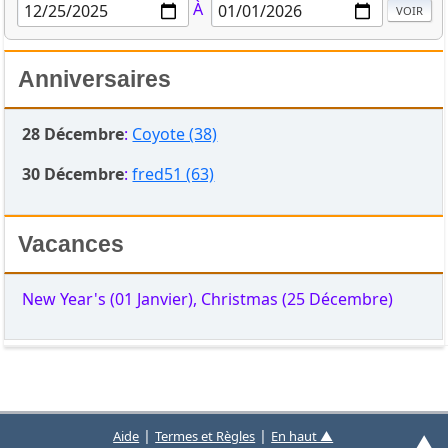
À
Anniversaires
28 Décembre
:
Coyote (38)
30 Décembre
:
fred51 (63)
Vacances
New Year's (01 Janvier), Christmas (25 Décembre)
|
|
Aide
Termes et Règles
En haut ▲