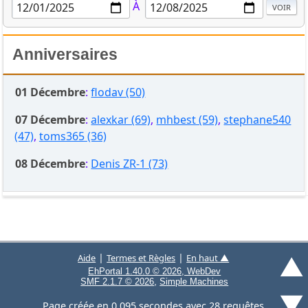
À
Anniversaires
01 Décembre
:
flodav (50)
07 Décembre
:
alexkar (69)
,
mhbest (59)
,
stephane540
(47)
,
toms365 (36)
08 Décembre
:
Denis ZR-1 (73)
▲
|
|
Aide
Termes et Règles
En haut ▲
EhPortal 1.40.0 © 2026, WebDev
,
SMF 2.1.7 © 2026
Simple Machines
▼
Page créée en 0.095 secondes avec 28 requêtes.