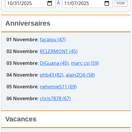
À
Anniversaires
01 Novembre
:
facalou (47)
02 Novembre
:
RCLERMONT (45)
03 Novembre
:
DjGuana (45)
,
marc csi (59)
04 Novembre
:
phb43 (82)
,
alainZO6 (58)
05 Novembre
:
nehemie511 (69)
06 Novembre
:
chris7878 (67)
Vacances