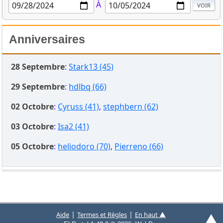
À
Anniversaires
28 Septembre
:
Stark13 (45)
29 Septembre
:
hdlbq (66)
02 Octobre
:
Cyruss (41)
,
stephbern (62)
03 Octobre
:
Isa2 (41)
05 Octobre
:
heliodoro (70)
,
Pierreno (66)
▲
|
|
Aide
Termes et Règles
En haut ▲