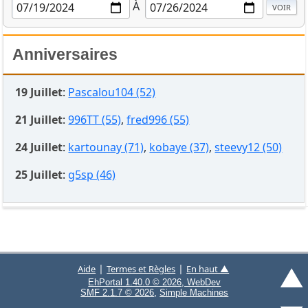
À
Anniversaires
19 Juillet
:
Pascalou104 (52)
21 Juillet
:
996TT (55)
,
fred996 (55)
24 Juillet
:
kartounay (71)
,
kobaye (37)
,
steevy12 (50)
25 Juillet
:
g5sp (46)
▲
|
|
Aide
Termes et Règles
En haut ▲
EhPortal 1.40.0 © 2026, WebDev
,
SMF 2.1.7 © 2026
Simple Machines