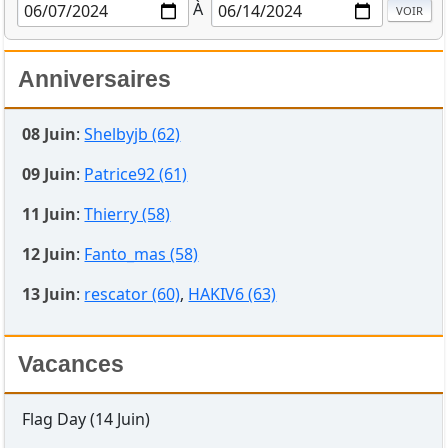
À
Anniversaires
08 Juin
:
Shelbyjb (62)
09 Juin
:
Patrice92 (61)
11 Juin
:
Thierry (58)
12 Juin
:
Fanto_mas (58)
13 Juin
:
rescator (60)
,
HAKIV6 (63)
Vacances
Flag Day (14 Juin)