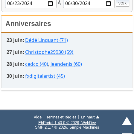
À
Anniversaires
23 Juin
:
Dédé Linquant (71)
27 Juin
:
Christophe29930 (59)
28 Juin
:
cedco (40)
,
jeandenis (60)
30 Juin
:
fxdigitalartist (45)
▲
|
|
Aide
Termes et Règles
En haut ▲
EhPortal 1.40.0 © 2026, WebDev
,
SMF 2.1.7 © 2026
Simple Machines