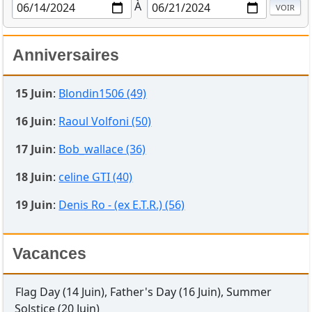
À
Anniversaires
15 Juin
:
Blondin1506 (49)
16 Juin
:
Raoul Volfoni (50)
17 Juin
:
Bob_wallace (36)
18 Juin
:
celine GTI (40)
19 Juin
:
Denis Ro - (ex E.T.R.) (56)
Vacances
Flag Day (14 Juin), Father's Day (16 Juin), Summer
Solstice (20 Juin)