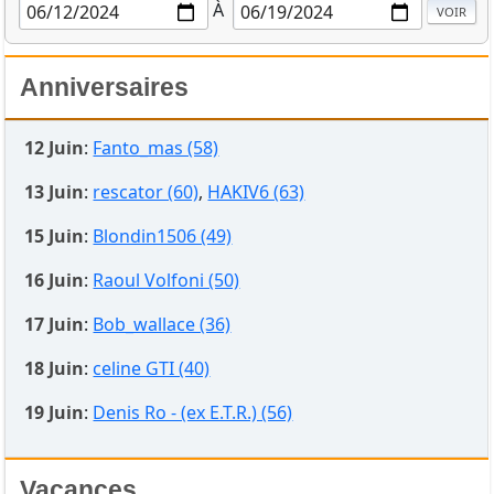
À
Anniversaires
12 Juin
:
Fanto_mas (58)
13 Juin
:
rescator (60)
,
HAKIV6 (63)
15 Juin
:
Blondin1506 (49)
16 Juin
:
Raoul Volfoni (50)
17 Juin
:
Bob_wallace (36)
18 Juin
:
celine GTI (40)
19 Juin
:
Denis Ro - (ex E.T.R.) (56)
Vacances