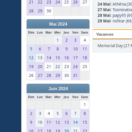
21
22
23
24
25
26
27
24 Mai
:
Athéna (30
27 Mai
:
Tosminator
28
29
30
28 Mai
:
papy95 (6
29 Mai
:
nofear (66
Mai 2024
Dim
Lun
Mar
Mer
Jeu
Ven
Sam
Vacances
1
2
3
4
Memorial Day (27 
5
6
7
8
9
10
11
12
13
14
15
16
17
18
19
20
21
22
23
24
25
26
27
28
29
30
31
Juin 2024
Dim
Lun
Mar
Mer
Jeu
Ven
Sam
1
2
3
4
5
6
7
8
9
10
11
12
13
14
15
16
17
18
19
20
21
22