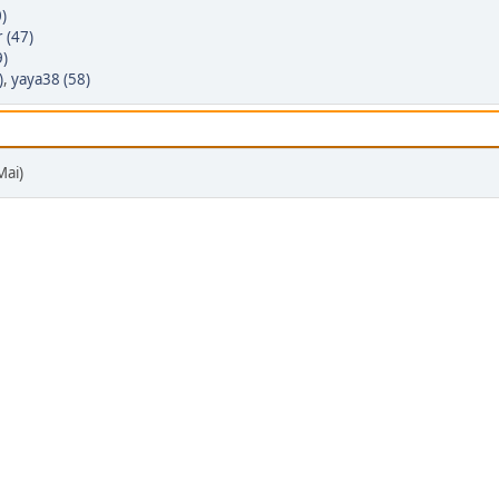
)
 (47)
9)
)
,
yaya38 (58)
Mai)