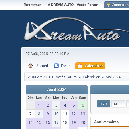
Bienvenue sur
V DREAM AUTO - Accès Forum
.
Connexion
07 Août, 2026, 23:22:10 PM
Accueil
Forum
Calendrier
V DREAM AUTO - Accès Forum
Calendrier
Mai 2024
►
►
Avril 2024
Dim
Lun
Mar
Mer
Jeu
Ven
Sam
LISTE
MOIS
1
2
3
4
5
6
7
8
9
10
11
12
13
14
15
16
17
18
19
20
Anniversaires