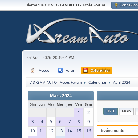
Bienvenue sur
V DREAM AUTO - Accès Forum
.
Connexion
07 Août, 2026, 20:49:01 PM
Accueil
Forum
Calendrier
V DREAM AUTO - Accès Forum
Calendrier
Avril 2024
►
►
Mars 2024
Dim
Lun
Mar
Mer
Jeu
Ven
Sam
LISTE
MOIS
1
2
3
4
5
6
7
8
9
10
11
12
13
14
15
16
Événements