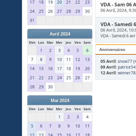
17
18
19
20
21
22
23
VDA - Sam 06 A
06 Avril, 2024, 9:
24
25
26
27
28
29
30
31
VDA - Samedi 6
06 Avril, 2024, 10
Avril 2024
VDA - Samedi 6 avri
Dim
Lun
Mar
Mer
Jeu
Ven
Sam
Anniversaires
1
2
3
4
5
6
7
8
9
10
11
12
13
05 Avril
:
snow77 (
09 Avril
:
patrice54
14
15
16
17
18
19
20
12 Avril
:
winner78 
21
22
23
24
25
26
27
28
29
30
Mai 2024
Dim
Lun
Mar
Mer
Jeu
Ven
Sam
1
2
3
4
5
6
7
8
9
10
11
12
13
14
15
16
17
18