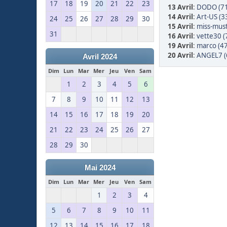
17
18
19
20
21
22
23
13 Avril
:
DODO (71
14 Avril
:
Art-US (3
24
25
26
27
28
29
30
15 Avril
:
miss-must
31
16 Avril
:
vette30 (
19 Avril
:
marco (47
20 Avril
:
ANGEL7 (
Avril 2024
Dim
Lun
Mar
Mer
Jeu
Ven
Sam
1
2
3
4
5
6
7
8
9
10
11
12
13
14
15
16
17
18
19
20
21
22
23
24
25
26
27
28
29
30
Mai 2024
Dim
Lun
Mar
Mer
Jeu
Ven
Sam
1
2
3
4
5
6
7
8
9
10
11
12
13
14
15
16
17
18