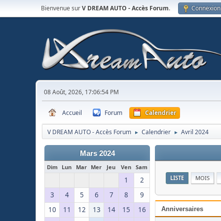
Bienvenue sur
V DREAM AUTO - Accès Forum
.
Connexion
08 Août, 2026, 17:06:54 PM
Accueil
Forum
Calendrier
V DREAM AUTO - Accès Forum
Calendrier
Avril 2024
►
►
Mars 2024
Dim
Lun
Mar
Mer
Jeu
Ven
Sam
LISTE
MOIS
1
2
3
4
5
6
7
8
9
10
11
12
13
14
15
16
Anniversaires