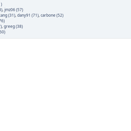
)
3)
,
jmz06 (57)
ang (31)
,
dany91 (71)
,
carbone (52)
76)
)
,
greeg (38)
60)