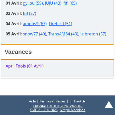
01 Avril
:
gyllou (59)
,
JUJU (43)
,
fifi (65)
02 Avril
:
BB (57)
04 Avril
:
amdbs9 (67)
,
Firebird (51)
05 Avril
:
snow77 (49)
,
TransAM84 (43)
,
le breton (57)
Vacances
April Fools (01 Avril)
▲
|
|
Aide
Termes et Règles
En haut ▲
EhPortal 1.40.0 © 2026, WebDev
,
SMF 2.1.7 © 2026
Simple Machines