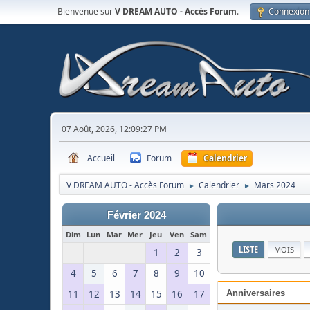
Bienvenue sur
V DREAM AUTO - Accès Forum
.
Connexion
07 Août, 2026, 12:09:27 PM
Accueil
Forum
Calendrier
V DREAM AUTO - Accès Forum
Calendrier
Mars 2024
►
►
Février 2024
Dim
Lun
Mar
Mer
Jeu
Ven
Sam
LISTE
MOIS
1
2
3
4
5
6
7
8
9
10
11
12
13
14
15
16
17
Anniversaires