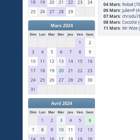
18
19
20
21
22
23
24
04 Mars
:
Robat (76
06 Mars
:
julienP (4
25
26
27
28
29
07 Mars
:
chrisdu78
08 Mars
:
Cocotte (
Mars 2024
11 Mars
:
Mr Wize 
Dim
Lun
Mar
Mer
Jeu
Ven
Sam
1
2
3
4
5
6
7
8
9
10
11
12
13
14
15
16
17
18
19
20
21
22
23
24
25
26
27
28
29
30
31
Avril 2024
Dim
Lun
Mar
Mer
Jeu
Ven
Sam
1
2
3
4
5
6
7
8
9
10
11
12
13
14
15
16
17
18
19
20