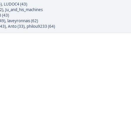
)
,
LUDOC4 (43)
2)
,
Ju_and_his_machines
 (43)
49)
,
laveyronnais (62)
(43)
,
Anto (33)
,
philou9233 (64)