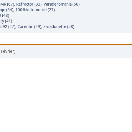
MR (67)
,
Refractor (33)
,
Varaderomania (66)
jo (64)
,
100%Automobile (27)
 (48)
tty (41)
d92 (27)
,
Corentin (29)
,
Zazadunette (58)
 Février)