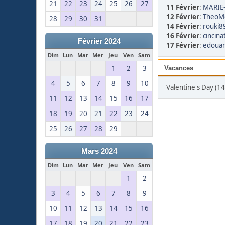
21
22
23
24
25
26
27
11 Février
:
MARIE-
12 Février
:
TheoMo
28
29
30
31
14 Février
:
rouki89
16 Février
:
cincina
Février 2024
17 Février
:
edouar
Dim
Lun
Mar
Mer
Jeu
Ven
Sam
1
2
3
Vacances
4
5
6
7
8
9
10
Valentine's Day (14
11
12
13
14
15
16
17
18
19
20
21
22
23
24
25
26
27
28
29
Mars 2024
Dim
Lun
Mar
Mer
Jeu
Ven
Sam
1
2
3
4
5
6
7
8
9
10
11
12
13
14
15
16
17
18
19
20
21
22
23