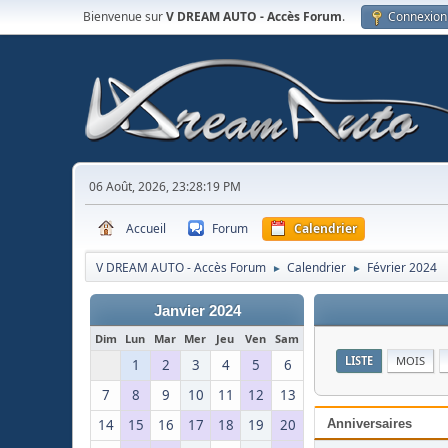
Bienvenue sur
V DREAM AUTO - Accès Forum
.
Connexion
06 Août, 2026, 23:28:19 PM
Accueil
Forum
Calendrier
V DREAM AUTO - Accès Forum
Calendrier
Février 2024
►
►
Janvier 2024
Dim
Lun
Mar
Mer
Jeu
Ven
Sam
LISTE
MOIS
1
2
3
4
5
6
7
8
9
10
11
12
13
14
15
16
17
18
19
20
Anniversaires