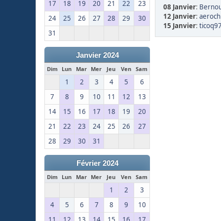
17
18
19
20
21
22
23
08 Janvier
:
Bernou
12 Janvier
:
aerochr
24
25
26
27
28
29
30
15 Janvier
:
ticoq97
31
Janvier 2024
Dim
Lun
Mar
Mer
Jeu
Ven
Sam
1
2
3
4
5
6
7
8
9
10
11
12
13
14
15
16
17
18
19
20
21
22
23
24
25
26
27
28
29
30
31
Février 2024
Dim
Lun
Mar
Mer
Jeu
Ven
Sam
1
2
3
4
5
6
7
8
9
10
11
12
13
14
15
16
17