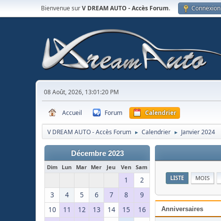
Bienvenue sur
V DREAM AUTO - Accès Forum
.
Connexion
08 Août, 2026, 13:01:20 PM
Accueil
Forum
Calendrier
V DREAM AUTO - Accès Forum
Calendrier
Janvier 2024
►
►
Décembre 2023
Dim
Lun
Mar
Mer
Jeu
Ven
Sam
LISTE
MOIS
1
2
3
4
5
6
7
8
9
10
11
12
13
14
15
16
Anniversaires