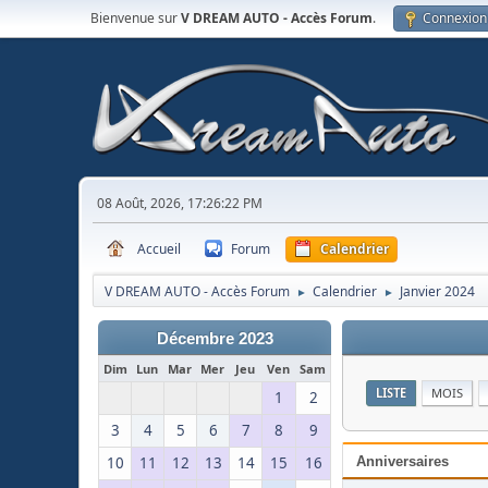
Bienvenue sur
V DREAM AUTO - Accès Forum
.
Connexion
08 Août, 2026, 17:26:22 PM
Accueil
Forum
Calendrier
V DREAM AUTO - Accès Forum
Calendrier
Janvier 2024
►
►
Décembre 2023
Dim
Lun
Mar
Mer
Jeu
Ven
Sam
LISTE
MOIS
1
2
3
4
5
6
7
8
9
10
11
12
13
14
15
16
Anniversaires