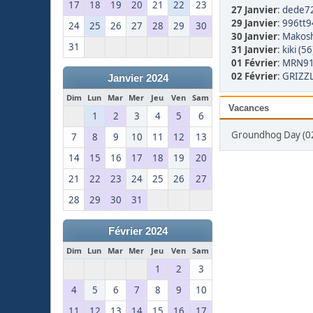
17
18
19
20
21
22
23
27 Janvier
:
dede72
29 Janvier
:
996tt9
24
25
26
27
28
29
30
30 Janvier
:
Makosh
31
31 Janvier
:
kiki (56
01 Février
:
MRN91 
02 Février
:
GRIZZL
Janvier 2024
Dim
Lun
Mar
Mer
Jeu
Ven
Sam
Vacances
1
2
3
4
5
6
Groundhog Day (02
7
8
9
10
11
12
13
14
15
16
17
18
19
20
21
22
23
24
25
26
27
28
29
30
31
Février 2024
Dim
Lun
Mar
Mer
Jeu
Ven
Sam
1
2
3
4
5
6
7
8
9
10
11
12
13
14
15
16
17