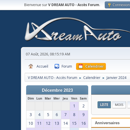
Bienvenue sur
V DREAM AUTO - Accès Forum
.
Connexion
07 Août, 2026, 08:15:19 AM
Accueil
Forum
Calendrier
V DREAM AUTO - Accès Forum
Calendrier
Janvier 2024
►
►
Décembre 2023
Dim
Lun
Mar
Mer
Jeu
Ven
Sam
LISTE
MOIS
1
2
3
4
5
6
7
8
9
10
11
12
13
14
15
16
Anniversaires