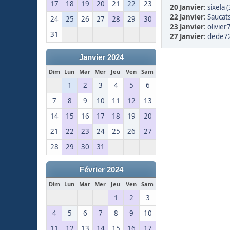
17
18
19
20
21
22
23
20 Janvier
:
sixela 
22 Janvier
:
Saucat
24
25
26
27
28
29
30
23 Janvier
:
olivier
31
27 Janvier
:
dede72
Janvier 2024
Dim
Lun
Mar
Mer
Jeu
Ven
Sam
1
2
3
4
5
6
7
8
9
10
11
12
13
14
15
16
17
18
19
20
21
22
23
24
25
26
27
28
29
30
31
Février 2024
Dim
Lun
Mar
Mer
Jeu
Ven
Sam
1
2
3
4
5
6
7
8
9
10
11
12
13
14
15
16
17