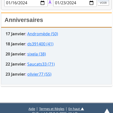
À
Anniversaires
17 Janvier
:
Andromède (50)
18 Janvier
:
ds391400 (41)
20 Janvier
:
sixela (38)
22 Janvier
:
Saucats33 (71)
23 Janvier
:
olivier77 (55)
▲
|
|
Aide
Termes et Règles
En haut ▲