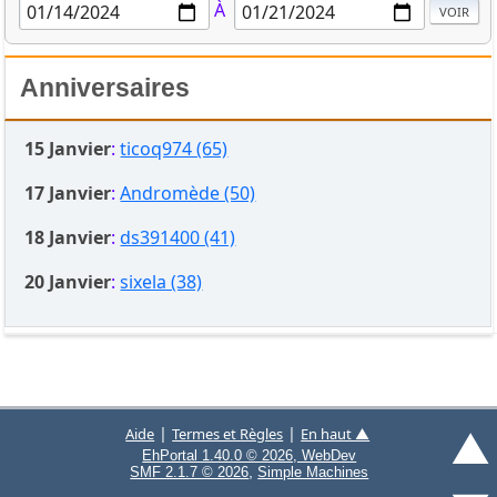
À
Anniversaires
15 Janvier
:
ticoq974 (65)
17 Janvier
:
Andromède (50)
18 Janvier
:
ds391400 (41)
20 Janvier
:
sixela (38)
▲
|
|
Aide
Termes et Règles
En haut ▲
EhPortal 1.40.0 © 2026, WebDev
,
SMF 2.1.7 © 2026
Simple Machines