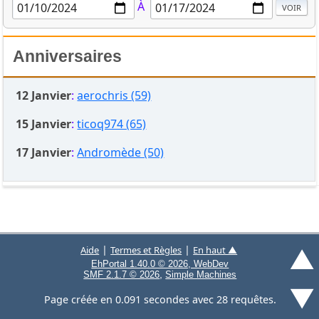
À
Anniversaires
12 Janvier
:
aerochris (59)
15 Janvier
:
ticoq974 (65)
17 Janvier
:
Andromède (50)
▲
|
|
Aide
Termes et Règles
En haut ▲
EhPortal 1.40.0 © 2026, WebDev
,
SMF 2.1.7 © 2026
Simple Machines
▼
Page créée en 0.091 secondes avec 28 requêtes.