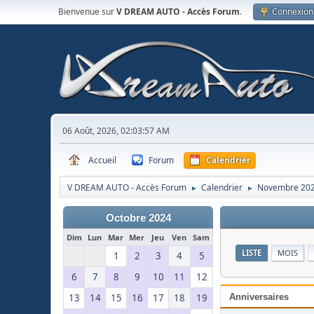
Bienvenue sur
V DREAM AUTO - Accès Forum
.
Connexion
06 Août, 2026, 02:03:57 AM
Accueil
Forum
Calendrier
V DREAM AUTO - Accès Forum
Calendrier
Novembre 20
►
►
Octobre 2024
Dim
Lun
Mar
Mer
Jeu
Ven
Sam
LISTE
MOIS
1
2
3
4
5
6
7
8
9
10
11
12
13
14
15
16
17
18
19
Anniversaires