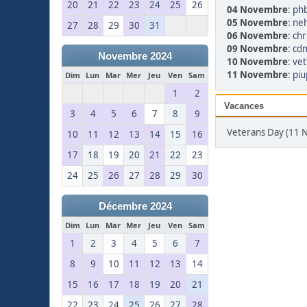
20
21
22
23
24
25
26
04 Novembre
:
phb
05 Novembre
:
ne
27
28
29
30
31
06 Novembre
:
chr
09 Novembre
:
cdm
Novembre 2024
10 Novembre
:
vet
11 Novembre
:
piu
Dim
Lun
Mar
Mer
Jeu
Ven
Sam
1
2
Vacances
3
4
5
6
7
8
9
Veterans Day (11
10
11
12
13
14
15
16
17
18
19
20
21
22
23
24
25
26
27
28
29
30
Décembre 2024
Dim
Lun
Mar
Mer
Jeu
Ven
Sam
1
2
3
4
5
6
7
8
9
10
11
12
13
14
15
16
17
18
19
20
21
22
23
24
25
26
27
28