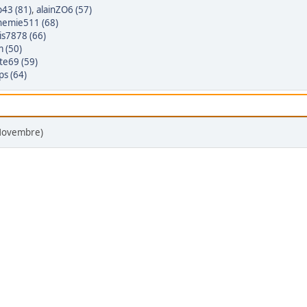
43 (81)
,
alainZO6 (57)
hemie511 (68)
is7878 (66)
 (50)
te69 (59)
ps (64)
 Novembre)