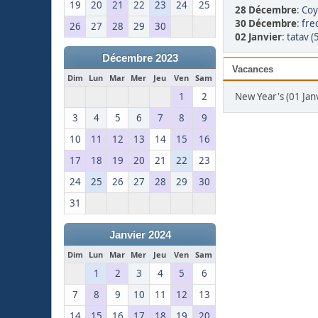
19
20
21
22
23
24
25
28 Décembre
:
Coy
30 Décembre
:
fre
26
27
28
29
30
02 Janvier
:
tatav (
Décembre 2023
Vacances
Dim
Lun
Mar
Mer
Jeu
Ven
Sam
1
2
New Year's (01 Jan
3
4
5
6
7
8
9
10
11
12
13
14
15
16
17
18
19
20
21
22
23
24
25
26
27
28
29
30
31
Janvier 2024
Dim
Lun
Mar
Mer
Jeu
Ven
Sam
1
2
3
4
5
6
7
8
9
10
11
12
13
14
15
16
17
18
19
20