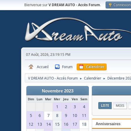
Bienvenue sur
V DREAM AUTO - Accès Forum
.
Connexion
07 Août, 2026, 23:19:15 PM
Accueil
Forum
Calendrier
V DREAM AUTO - Accès Forum
Calendrier
Décembre 20
►
►
Novembre 2023
Dim
Lun
Mar
Mer
Jeu
Ven
Sam
LISTE
MOIS
1
2
3
4
5
6
7
8
9
10
11
12
13
14
15
16
17
18
Anniversaires