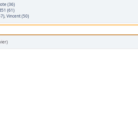
ote (36)
d51 (61)
57)
,
Vincent (50)
vier)