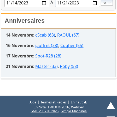
À
Anniversaires
14 Novembre
:
c5cab (63)
,
RAOUL (67)
16 Novembre
:
jauffret (38)
,
Coqher (55)
17 Novembre
:
Spot-R28 (28)
21 Novembre
:
Master (33)
,
Roby (58)
▲
|
|
Aide
Termes et Règles
En haut ▲
EhPortal 1.40.0 © 2026, WebDev
,
SMF 2.1.7 © 2026
Simple Machines