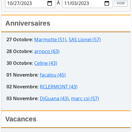
À
Anniversaires
27 Octobre
:
Marmotte (51)
,
SAS Lionel (57)
28 Octobre
:
arnoco (63)
30 Octobre
:
Celine (43)
01 Novembre
:
facalou (45)
02 Novembre
:
RCLERMONT (43)
03 Novembre
:
DjGuana (43)
,
marc csi (57)
Vacances